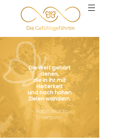
Die Welt gehört
denen,
die in ihr mit
Heiterkeit
und nach hohen
Zielen wandern.
- Ralph Waldo
Emerson -